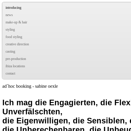
introducing
news
make-up & hair
styling
food styling
creative direction
casting
pre-production
ibiza locations
contact
ad´hoc booking - sabine oexle
Ich mag die Engagierten, die Flex
Unverfälschten,
die Eigenwilligen, die Sensiblen,
die Unberechenbaren, die Unbeu